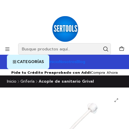
CATEGORÍAS
Inicio
Nosotros
Blog
Pide tu Crédito Preaprobado con Addi
Compra Ahora
Inicio
Grifería
Acople de sanitario Grival