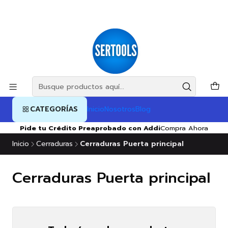
CATEGORÍAS
Inicio
Nosotros
Blog
Pide tu Crédito Preaprobado con Addi
Compra Ahora
Inicio
Cerraduras
Cerraduras Puerta principal
Cerraduras Puerta principal