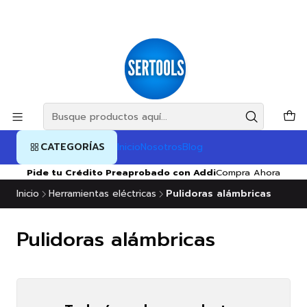
CATEGORÍAS
Inicio
Nosotros
Blog
Pide tu Crédito Preaprobado con Addi
Compra Ahora
Inicio
Herramientas eléctricas
Pulidoras alámbricas
Pulidoras alámbricas