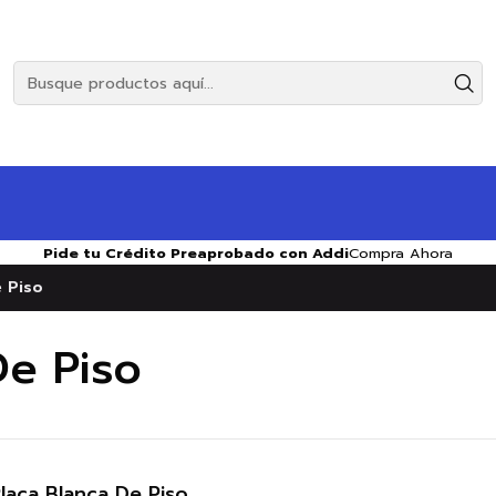
Pide tu Crédito Preaprobado con Addi
Compra Ahora
 Piso
e Piso
aca Blanca De Piso