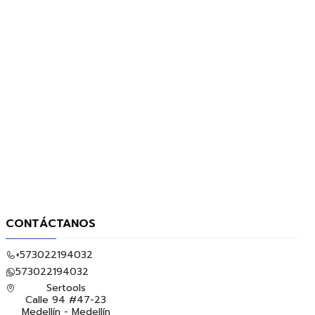
CONTÁCTANOS
+573022194032
573022194032
Sertools
Calle 94 #47-23
Medellín - Medellín