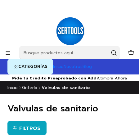
CATEGORÍAS
Inicio
Nosotros
Blog
Pide tu Crédito Preaprobado con Addi
Compra Ahora
Inicio
Grifería
Valvulas de sanitario
Valvulas de sanitario
FILTROS