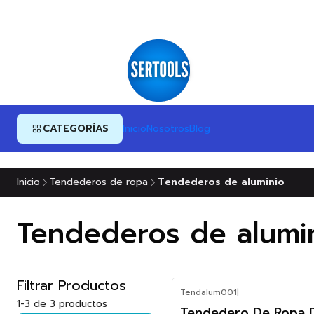
CATEGORÍAS
Inicio
Nosotros
Blog
Inicio
Tendederos de ropa
Tendederos de aluminio
Tendederos de alumi
Filtrar Productos
Tendalum001
|
-8%
1-3 de 3 productos
Tendedero De Ropa 