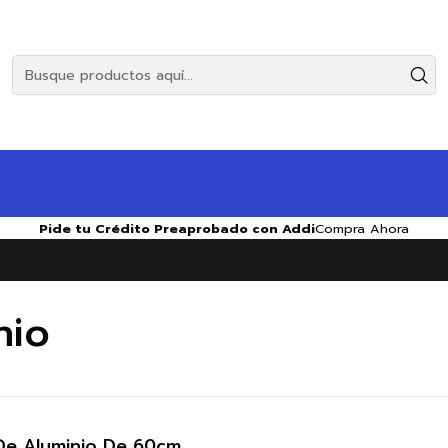
Pide tu Crédito Preaprobado con Addi
Compra Ahora
nio
De Aluminio De 60cm