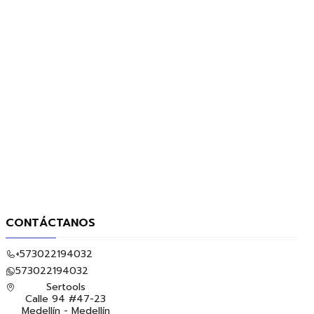
CONTÁCTANOS
+573022194032
573022194032
Sertools
Calle 94 #47-23
Medellín - Medellín