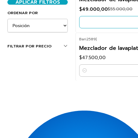
OFF
APLICAR FILTROS
$49.000,00
$55.000,00
No disponible
ORDENAR POR
Bari2589
|
FILTRAR POR PRECIO
Mezclador de lavaplat
$47.500,00
Cantidad