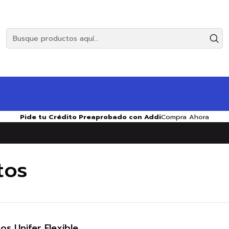
Pide tu Crédito Preaprobado con Addi
Compra Ahora
tos
os Unifer Flexible