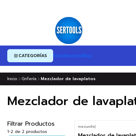
CATEGORÍAS
Inicio
Nosotros
Blog
Inicio
Grifería
Mezclador de lavaplatos
Mezclador de lavapla
Filtrar Productos
mezunife
|
-11%
1-2 de 2 productos
Mezclador de lavaplat