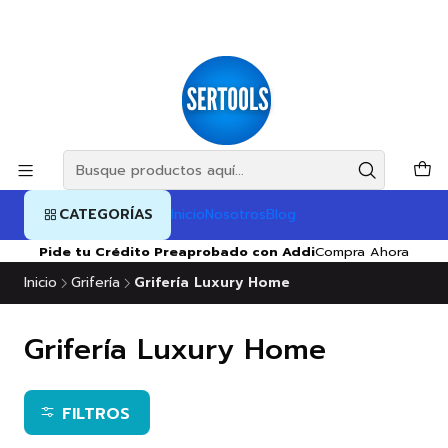
CATEGORÍAS
Inicio
Nosotros
Blog
Pide tu Crédito Preaprobado con Addi
Compra Ahora
Inicio
Grifería
Grifería Luxury Home
Grifería Luxury Home
FILTROS