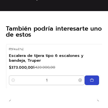
También podría interesarte uno
de estos
ff5f4sd7s
|
-11%
Escalera de tijera tipo 6 escalones y
OFF
bandeja, Truper
$373.000,00
$420.000,00
Cantidad