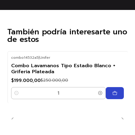
También podría interesarte uno
de estos
combo14532a5
|
Unifer
-20%
Combo Lavamanos Tipo Estadio Blanco +
OFF
Griferia Plateada
$199.000,00
$250.000,00
Cantidad