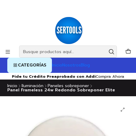
CATEGORÍAS
Inicio
Nosotros
Blog
Pide tu Crédito Preaprobado con Addi
Compra Ahora
Inicio
Iluminación
Paneles sobreponer
Panel Frameless 24w Redondo Sobreponer Elite