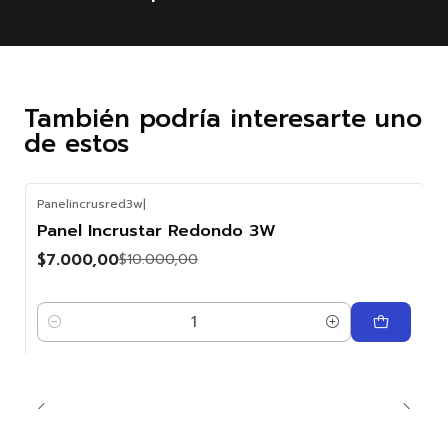
También podría interesarte uno
de estos
Panelincrusred3w
|
-30%
Panel Incrustar Redondo 3W
OFF
$7.000,00
$10.000,00
Cantidad