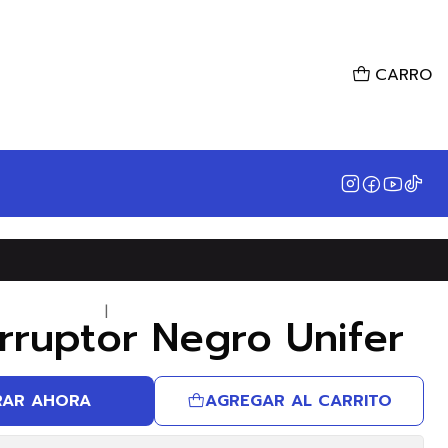
CARRO
|
rruptor Negro Unifer
AR AHORA
AGREGAR AL CARRITO