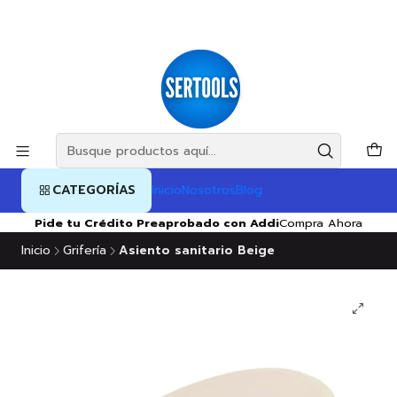
CATEGORÍAS
Inicio
Nosotros
Blog
Pide tu Crédito Preaprobado con Addi
Compra Ahora
Inicio
Grifería
Asiento sanitario Beige