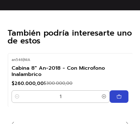
También podría interesarte uno
de estos
an546
|
NIA
-13%
Cabina 8" An-2018 - Con Microfono
OFF
Inalambrico
$260.000,00
$300.000,00
Cantidad