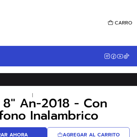
CARRO
|
 8" An-2018 - Con
fono Inalambrico
AR AHORA
AGREGAR AL CARRITO