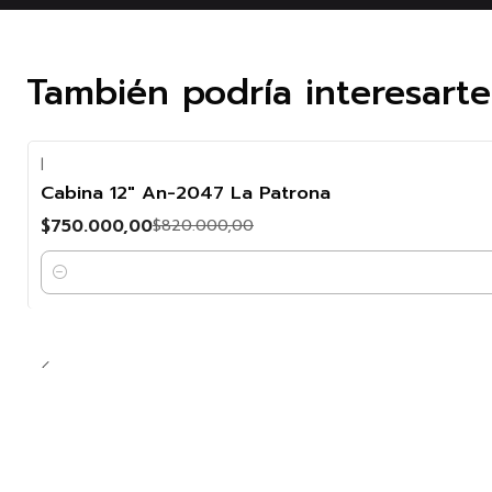
También podría interesart
|
-9%
Cabina 12" An-2047 La Patrona
OFF
$750.000,00
$820.000,00
Cantidad