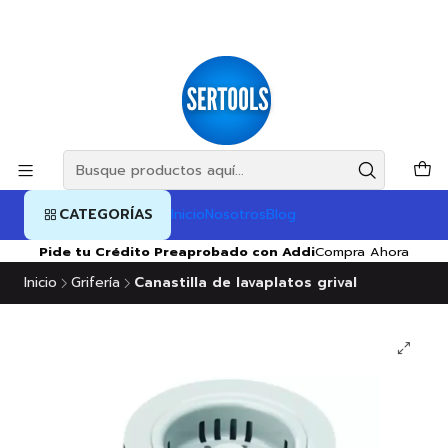
CATEGORÍAS
Inicio
Nosotros
Blog
Pide tu Crédito Preaprobado con Addi
Compra Ahora
Inicio
Grifería
Canastilla de lavaplatos grival