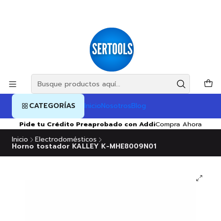
CATEGORÍAS
Inicio
Nosotros
Blog
Pide tu Crédito Preaprobado con Addi
Compra Ahora
Inicio
Electrodomésticos
Horno tostador KALLEY K-MHE8009N01