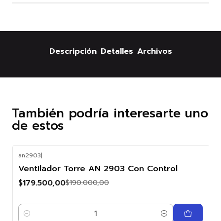
Descripción
Detalles
Archivos
También podría interesarte uno
de estos
an2903
|
-6%
Ventilador Torre AN 2903 Con Control
OFF
$179.500,00
$190.000,00
Cantidad