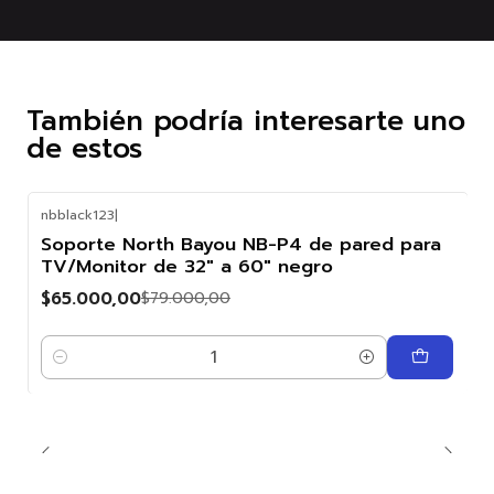
También podría interesarte uno
de estos
nbblack123
|
-18%
Soporte North Bayou NB-P4 de pared para
OFF
TV/Monitor de 32" a 60" negro
$65.000,00
$79.000,00
Cantidad