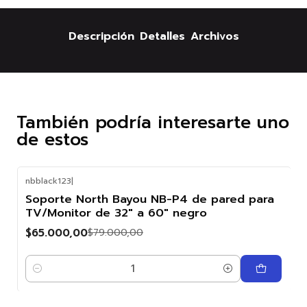
Descripción
Detalles
Archivos
También podría interesarte uno
de estos
nbblack123
|
-18%
Soporte North Bayou NB-P4 de pared para
OFF
TV/Monitor de 32" a 60" negro
$65.000,00
$79.000,00
Cantidad