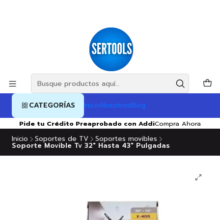
CATEGORÍAS
Inicio
Nosotros
Blog
Pide tu Crédito Preaprobado con Addi
Compra Ahora
Inicio
Soportes de TV
Soportes movibles
Soporte Movible Tv 32″ Hasta 43″ Pulgadas