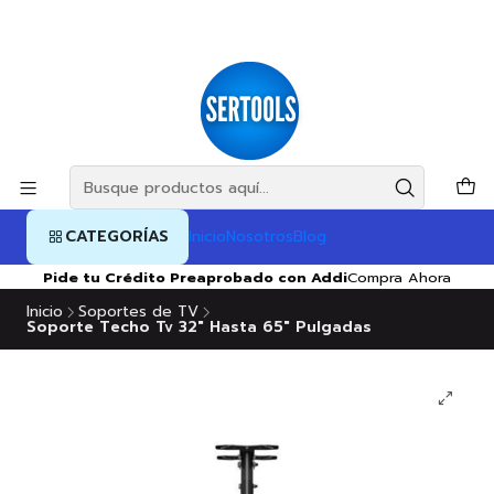
CATEGORÍAS
Inicio
Nosotros
Blog
Pide tu Crédito Preaprobado con Addi
Compra Ahora
Inicio
Soportes de TV
Soporte Techo Tv 32″ Hasta 65″ Pulgadas