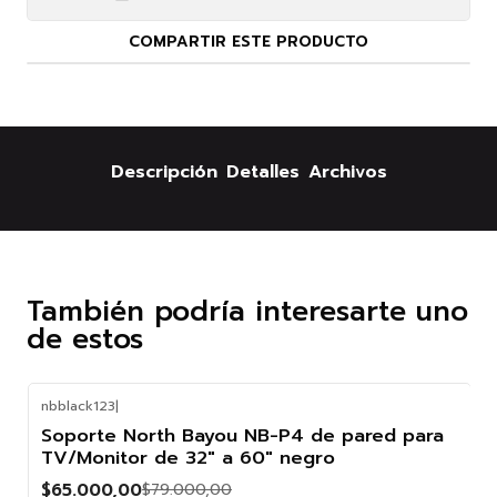
COMPARTIR ESTE PRODUCTO
Descripción
Detalles
Archivos
También podría interesarte uno
de estos
nbblack123
|
-18%
Soporte North Bayou NB-P4 de pared para
OFF
TV/Monitor de 32" a 60" negro
$65.000,00
$79.000,00