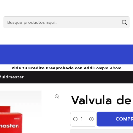
Pide tu Crédito Preaprobado con Addi
Compra Ahora
fluidmaster
Valvula de
COMPR
Cantidad