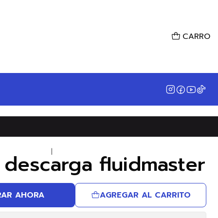
CARRO
|
 descarga fluidmaster
AR AHORA
AGREGAR AL CARRITO